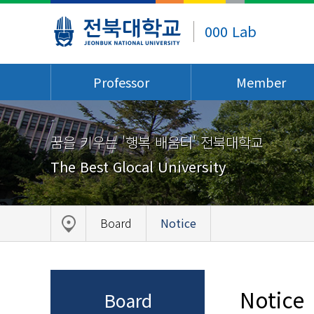
000 Lab
Professor
Member
꿈을 키우는 '행복 배움터' 전북대학교
The Best Glocal University
Board
Notice
Notice
Board