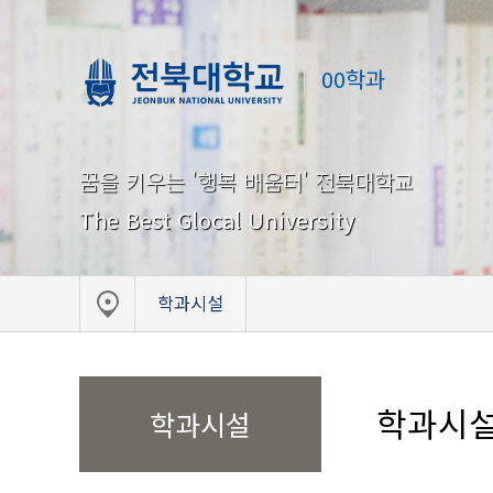
00학과
꿈을 키우는 '행복 배움터' 전북대학교
The Best Glocal University
학과시설
학과시
학과시설